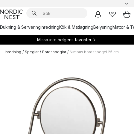
Dukning & Servering
Inredning
Kök & Matlagning
Belysning
Mattor & Te
Missa inte helgens favoriter
Inredning
/
Speglar
/
Bordsspeglar
/
Nimbus bordsspegel 25 cm