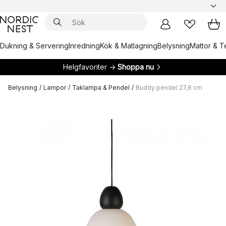
Dukning & Servering
Inredning
Kök & Matlagning
Belysning
Mattor & Te
Helgfavoriter →
Shoppa nu
Belysning
/
Lampor
/
Taklampa & Pendel
/
Buddy pendel 27,6 cm