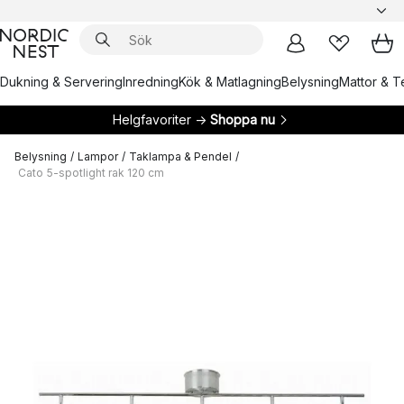
Dukning & Servering
Inredning
Kök & Matlagning
Belysning
Mattor & Te
Helgfavoriter →
Shoppa nu
Belysning
/
Lampor
/
Taklampa & Pendel
/
Cato 5-spotlight rak 120 cm