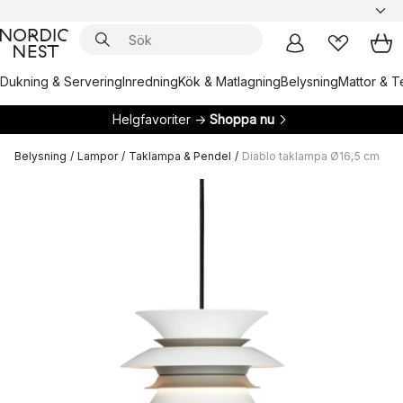
Dukning & Servering
Inredning
Kök & Matlagning
Belysning
Mattor & Te
Helgfavoriter →
Shoppa nu
Belysning
/
Lampor
/
Taklampa & Pendel
/
Diablo taklampa Ø16,5 cm