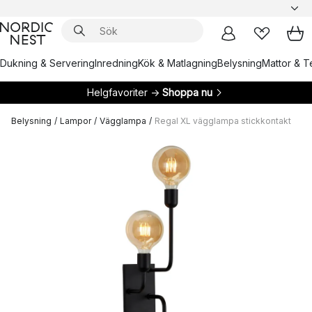
Dukning & Servering
Inredning
Kök & Matlagning
Belysning
Mattor & Te
Helgfavoriter →
Shoppa nu
Belysning
/
Lampor
/
Vägglampa
/
Regal XL vägglampa stickkontakt