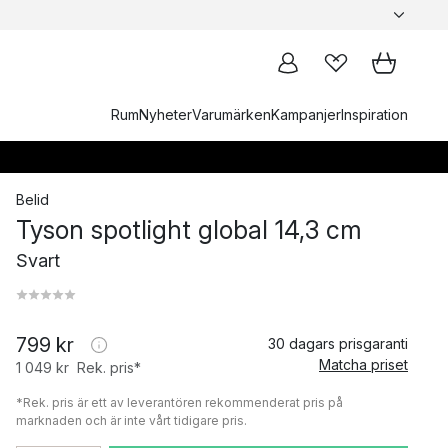
Rum
Nyheter
Varumärken
Kampanjer
Inspiration
Belid
Tyson spotlight global 14,3 cm
Svart
799 kr
30 dagars prisgaranti
Matcha priset
1 049 kr
Rek. pris*
*Rek. pris är ett av leverantören rekommenderat pris på
marknaden och är inte vårt tidigare pris.