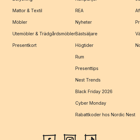
Mattor & Textil
REA
Af
Möbler
Nyheter
Pr
Utemöbler & Trädgårdsmöbler
Bästsäljare
Vä
Presentkort
Högtider
No
Rum
Presenttips
Nest Trends
Black Friday 2026
Cyber Monday
Rabattkoder hos Nordic Nest