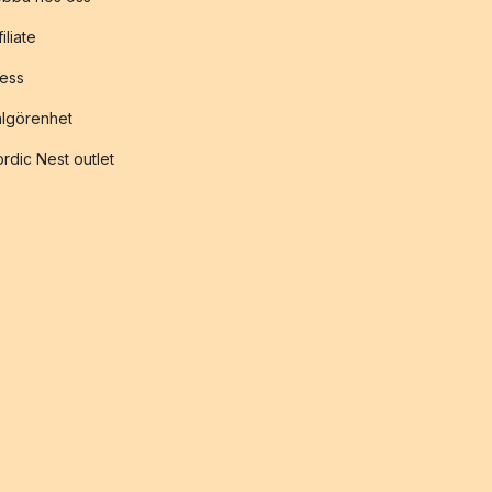
filiate
ess
lgörenhet
rdic Nest outlet