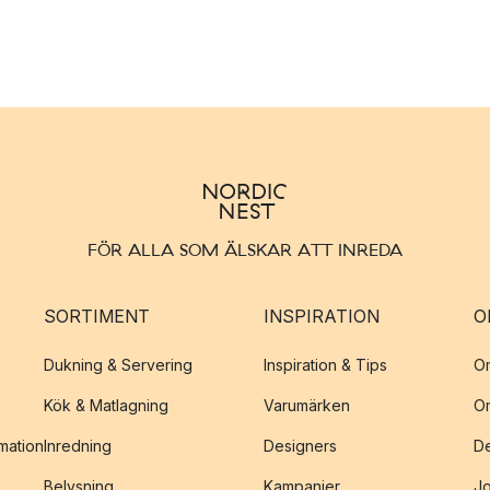
FÖR ALLA SOM ÄLSKAR ATT INREDA
SORTIMENT
INSPIRATION
O
Dukning & Servering
Inspiration & Tips
O
Kök & Matlagning
Varumärken
O
amation
Inredning
Designers
De
Belysning
Kampanjer
J