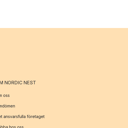
M NORDIC NEST
m oss
mdömen
t ansvarsfulla företaget
obba hos oss