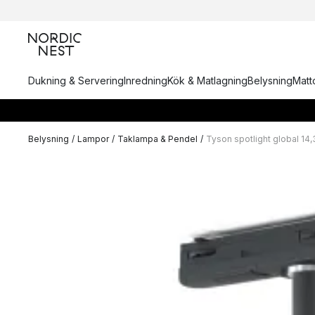
Dukning & Servering
Inredning
Kök & Matlagning
Belysning
Matto
Belysning
/
Lampor
/
Taklampa & Pendel
/
Tyson spotlight global 14