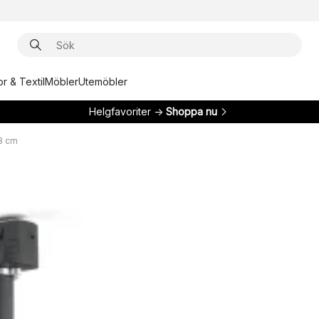
r & Textil
Möbler
Utemöbler
Helgfavoriter →
Shoppa nu
,3 cm