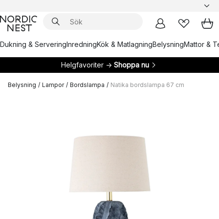
Dukning & Servering
Inredning
Kök & Matlagning
Belysning
Mattor & Te
Helgfavoriter →
Shoppa nu
Belysning
/
Lampor
/
Bordslampa
/
Natika bordslampa 67 cm