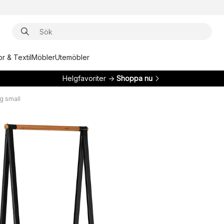
r & Textil
Möbler
Utemöbler
Helgfavoriter →
Shoppa nu
ng small