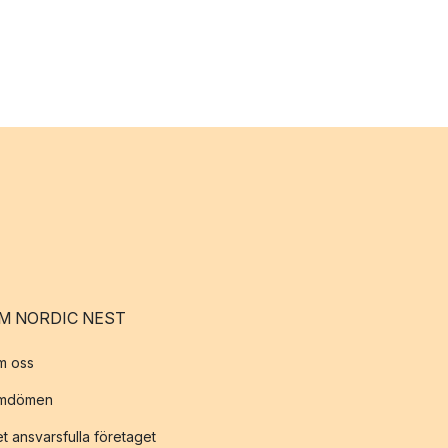
M NORDIC NEST
m oss
mdömen
t ansvarsfulla företaget