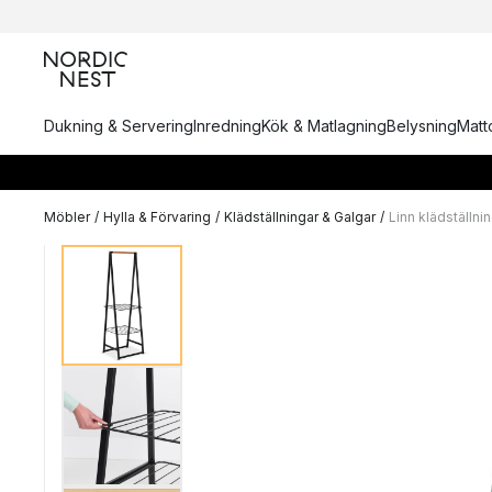
Dukning & Servering
Inredning
Kök & Matlagning
Belysning
Matto
Möbler
/
Hylla & Förvaring
/
Klädställningar & Galgar
/
Linn klädställni