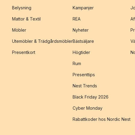
Belysning
Kampanjer
J
Mattor & Textil
REA
Af
Möbler
Nyheter
Pr
Utemöbler & Trädgårdsmöbler
Bästsäljare
Vä
Presentkort
Högtider
No
Rum
Presenttips
Nest Trends
Black Friday 2026
Cyber Monday
Rabattkoder hos Nordic Nest