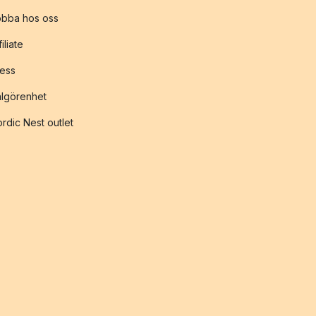
obba hos oss
filiate
ess
lgörenhet
rdic Nest outlet