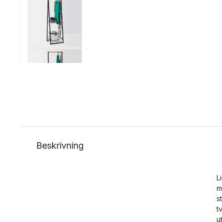
Beskrivning
L
m
s
t
u