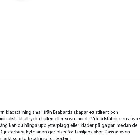
inn klädställning small från Brabantia skapar ett stilrent och
inimalistiskt uttryck i hallen eller sovrummet. På klädställningens övre
tång kan du hänga upp ytterplagg eller kläder på galgar, medan de
vå justerbara hyllplanen ger plats för familjens skor. Passar även
tmärkt som torkställning för tvätten.