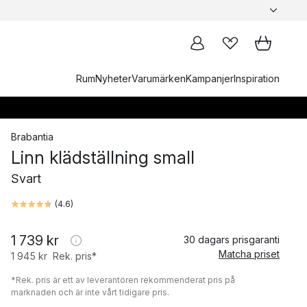
Rum
Nyheter
Varumärken
Kampanjer
Inspiration
Brabantia
Linn klädställning small
Svart
(
4.6
)
1 739 kr
30 dagars prisgaranti
Matcha priset
1 945 kr
Rek. pris*
*Rek. pris är ett av leverantören rekommenderat pris på
marknaden och är inte vårt tidigare pris.