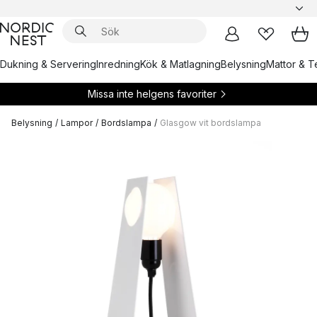
Dukning & Servering
Inredning
Kök & Matlagning
Belysning
Mattor & Te
Missa inte helgens favoriter
Belysning
/
Lampor
/
Bordslampa
/
Glasgow vit bordslampa