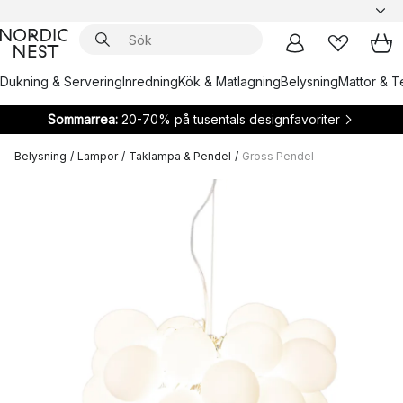
Dukning & Servering
Inredning
Kök & Matlagning
Belysning
Mattor & Te
Sommarrea:
20-70% på tusentals designfavoriter
Belysning
/
Lampor
/
Taklampa & Pendel
/
Gross Pendel