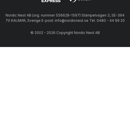
Nordic Nest AB (org. nummer 556628-1597) Stämpelvägen 3, SE-394
70 KALMAR, Sverige E-post: info@nordicnest.se Tel. 0480 - 44 99 20
© 2002 - 2026 Copyright Nordic Nest AB