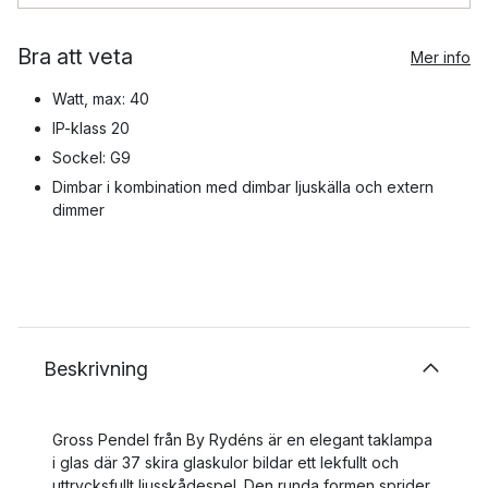
Bra att veta
Mer info
Watt, max: 40
IP-klass 20
Sockel: G9
Dimbar i kombination med dimbar ljuskälla och extern
dimmer
Beskrivning
Gross Pendel från By Rydéns är en elegant taklampa
i glas där 37 skira glaskulor bildar ett lekfullt och
uttrycksfullt ljusskådespel. Den runda formen sprider