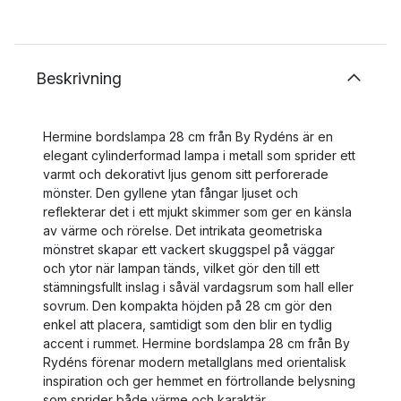
Beskrivning
Hermine bordslampa 28 cm från By Rydéns är en
elegant cylinderformad lampa i metall som sprider ett
varmt och dekorativt ljus genom sitt perforerade
mönster. Den gyllene ytan fångar ljuset och
reflekterar det i ett mjukt skimmer som ger en känsla
av värme och rörelse. Det intrikata geometriska
mönstret skapar ett vackert skuggspel på väggar
och ytor när lampan tänds, vilket gör den till ett
stämningsfullt inslag i såväl vardagsrum som hall eller
sovrum. Den kompakta höjden på 28 cm gör den
enkel att placera, samtidigt som den blir en tydlig
accent i rummet. Hermine bordslampa 28 cm från By
Rydéns förenar modern metallglans med orientalisk
inspiration och ger hemmet en förtrollande belysning
som sprider både värme och karaktär.