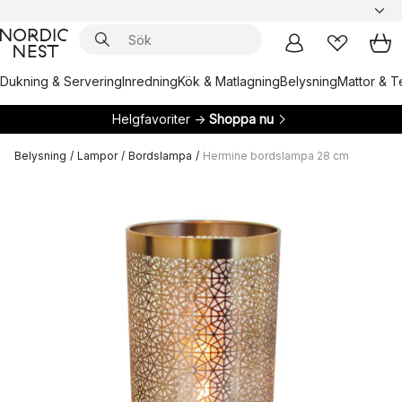
Dukning & Servering
Inredning
Kök & Matlagning
Belysning
Mattor & Te
Helgfavoriter →
Shoppa nu
Belysning
/
Lampor
/
Bordslampa
/
Hermine bordslampa 28 cm