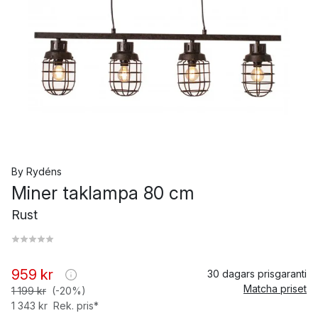
By Rydéns
Miner taklampa 80 cm
Rust
959 kr
30 dagars prisgaranti
Matcha priset
1 199 kr
(-20%)
1 343 kr
Rek. pris*