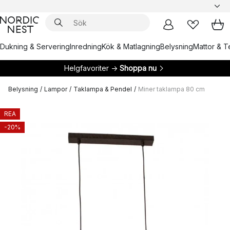
Dukning & Servering
Inredning
Kök & Matlagning
Belysning
Mattor & Te
Helgfavoriter →
Shoppa nu
Belysning
/
Lampor
/
Taklampa & Pendel
/
Miner taklampa 80 cm
REA
-20%