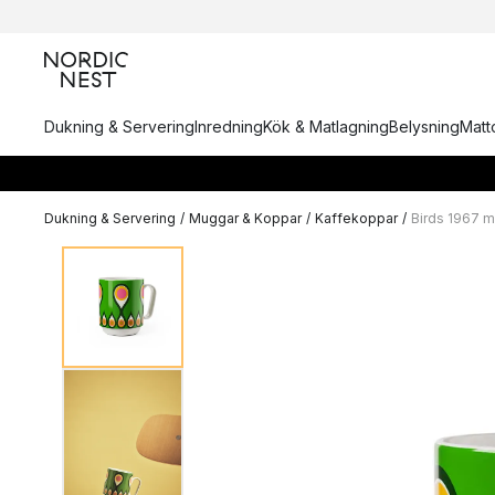
Dukning & Servering
Inredning
Kök & Matlagning
Belysning
Matto
Dukning & Servering
/
Muggar & Koppar
/
Kaffekoppar
/
Birds 1967 m