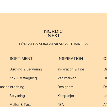
FÖR ALLA SOM ÄLSKAR ATT INREDA
SORTIMENT
INSPIRATION
O
Dukning & Servering
Inspiration & Tips
O
Kök & Matlagning
Varumärken
O
amation
Inredning
Designers
De
Belysning
Kampanjer
J
Mattor & Textil
REA
Af