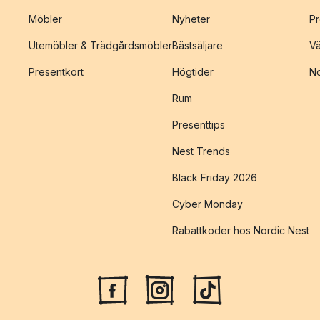
Möbler
Nyheter
Pr
Utemöbler & Trädgårdsmöbler
Bästsäljare
Vä
Presentkort
Högtider
No
Rum
Presenttips
Nest Trends
Black Friday 2026
Cyber Monday
Rabattkoder hos Nordic Nest