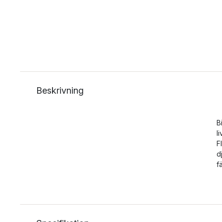
Beskrivning
B
l
F
d
f