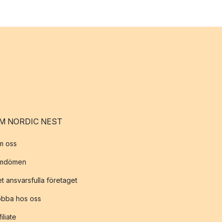
M NORDIC NEST
m oss
mdömen
t ansvarsfulla företaget
obba hos oss
filiate