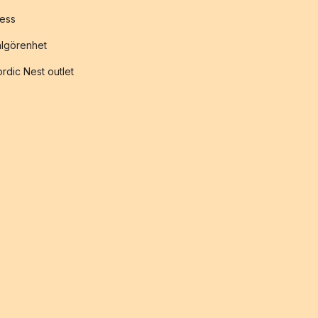
ess
lgörenhet
rdic Nest outlet