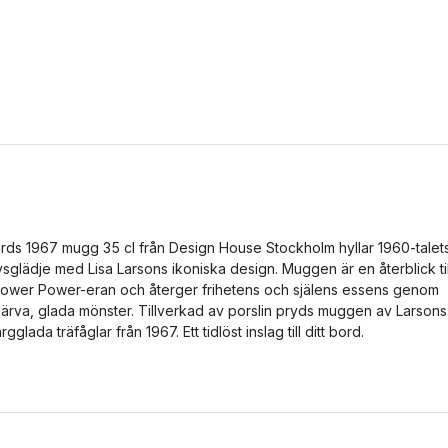
irds 1967 mugg 35 cl från Design House Stockholm hyllar 1960-talet
ivsglädje med Lisa Larsons ikoniska design. Muggen är en återblick til
lower Power-eran och återger frihetens och själens essens genom
järva, glada mönster. Tillverkad av porslin pryds muggen av Larsons
ärgglada träfåglar från 1967. Ett tidlöst inslag till ditt bord.