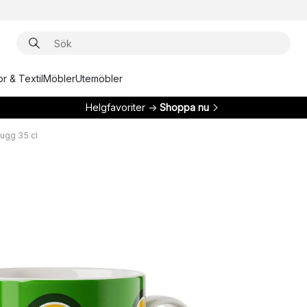
r & Textil
Möbler
Utemöbler
Helgfavoriter →
Shoppa nu
ugg 35 cl