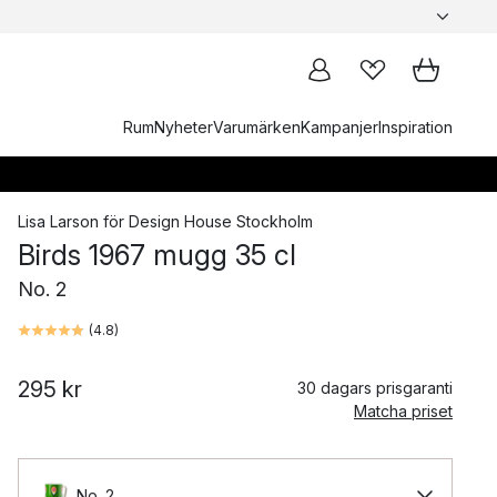
Rum
Nyheter
Varumärken
Kampanjer
Inspiration
Lisa Larson
för
Design House Stockholm
Birds 1967 mugg 35 cl
No. 2
(
4.8
)
295 kr
30 dagars prisgaranti
Matcha priset
No. 2