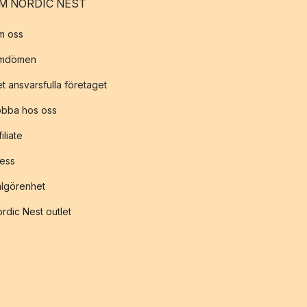
M NORDIC NEST
m oss
mdömen
t ansvarsfulla företaget
obba hos oss
filiate
ess
lgörenhet
rdic Nest outlet