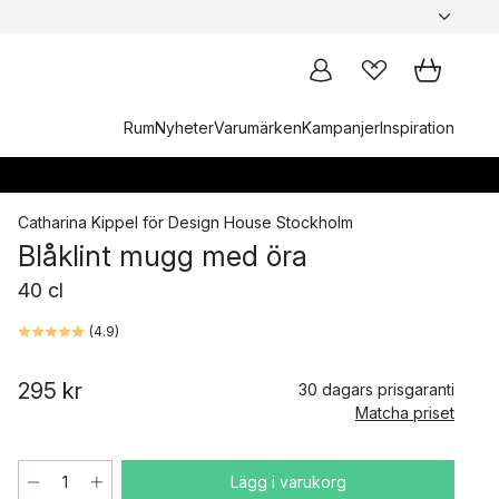
Rum
Nyheter
Varumärken
Kampanjer
Inspiration
Catharina Kippel
för
Design House Stockholm
Blåklint mugg med öra
40 cl
(
4.9
)
295 kr
30 dagars prisgaranti
Matcha priset
Lägg i varukorg