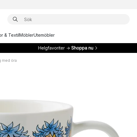
r & Textil
Möbler
Utemöbler
Helgfavoriter →
Shoppa nu
g med öra