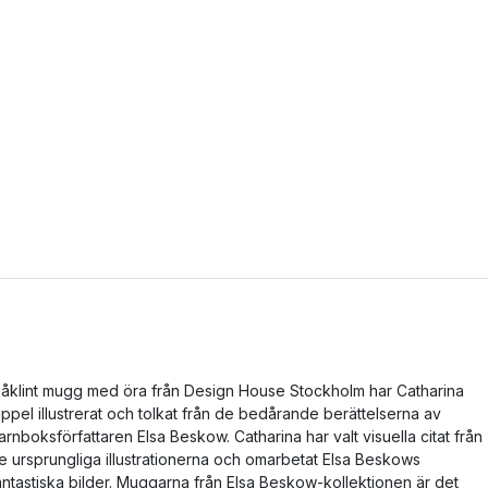
låklint mugg med öra från Design House Stockholm har Catharina
ippel illustrerat och tolkat från de bedårande berättelserna av
arnboksförfattaren Elsa Beskow. Catharina har valt visuella citat från
e ursprungliga illustrationerna och omarbetat Elsa Beskows
antastiska bilder. Muggarna från Elsa Beskow-kollektionen är det