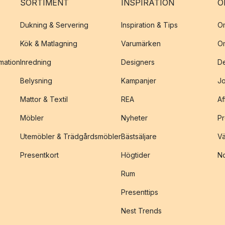
SORTIMENT
INSPIRATION
O
Dukning & Servering
Inspiration & Tips
O
Kök & Matlagning
Varumärken
O
amation
Inredning
Designers
De
Belysning
Kampanjer
J
Mattor & Textil
REA
Af
Möbler
Nyheter
Pr
Utemöbler & Trädgårdsmöbler
Bästsäljare
Vä
Presentkort
Högtider
No
Rum
Presenttips
Nest Trends