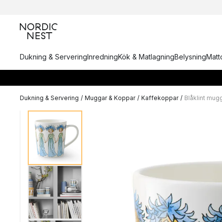
Dukning & Servering
Inredning
Kök & Matlagning
Belysning
Matto
Dukning & Servering
/
Muggar & Koppar
/
Kaffekoppar
/
Blåklint mug