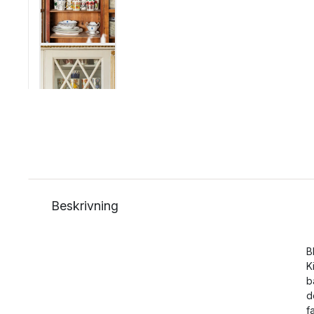
Beskrivning
B
K
b
d
f