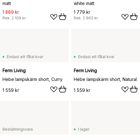
matt
white matt
1 889 kr
1 779 kr
Rek.
2 109 kr
Rek.
2 965 kr
Endast ett fåtal kvar
Endast ett fåtal kvar
Ferm Living
Ferm Living
Hebe lampskärm short, Curry
Hebe lampskärm short, Natural
1 559 kr
1 559 kr
Beställningsvara
I lager