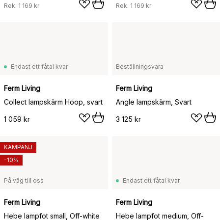
Rek.
1 169 kr
Rek.
1 169 kr
Endast ett fåtal kvar
Beställningsvara
Ferm Living
Ferm Living
Collect lampskärm Hoop, svart
Angle lampskärm, Svart
1 059 kr
3 125 kr
KAMPANJ
-10%
På väg till oss
Endast ett fåtal kvar
Ferm Living
Ferm Living
Hebe lampfot small, Off-white
Hebe lampfot medium, Off-