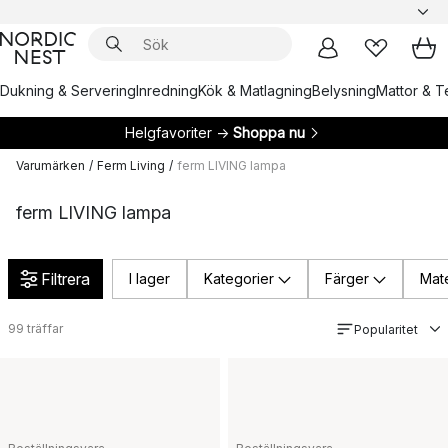
Dukning & Servering
Inredning
Kök & Matlagning
Belysning
Mattor & Te
Helgfavoriter →
Shoppa nu
Varumärken
/
Ferm Living
/
ferm LIVING lampa
ferm LIVING lampa
Filtrera
I lager
Kategorier
Färger
Mate
99
träffar
Popularitet