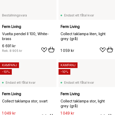
Beställningsvara
Endast ett fåtal kvar
Ferm Living
Ferm Living
Vuelta pendel II 100, White-
Collect taklampa liten, light
brass
grey (grå)
6 691 kr
1 059 kr
Rek.
8 905 kr
KAMPANJ
KAMPANJ
-10%
-10%
Endast ett fåtal kvar
Endast ett fåtal kvar
Ferm Living
Ferm Living
Collect taklampa stor, svart
Collect taklampa stor, light
grey (grå)
1 049 kr
1 049 kr