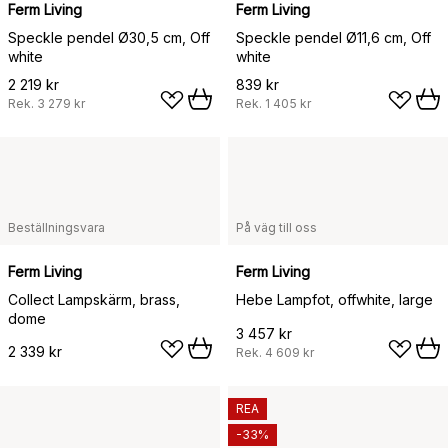
Ferm Living
Ferm Living
Speckle pendel Ø30,5 cm, Off
Speckle pendel Ø11,6 cm, Off
white
white
2 219 kr
839 kr
Rek.
3 279 kr
Rek.
1 405 kr
Beställningsvara
På väg till oss
Ferm Living
Ferm Living
Collect Lampskärm, brass,
Hebe Lampfot, offwhite, large
dome
3 457 kr
2 339 kr
Rek.
4 609 kr
REA
-33%