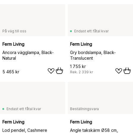
På väg till oss
Endast ett fåtal kvar
Ferm Living
Ferm Living
Ancora vägglampa, Black-
Gry bordslampa, Black-
Natural
Translucent
1 755 kr
5 465 kr
Rek.
2 339 kr
Endast ett fåtal kvar
Beställningsvara
Ferm Living
Ferm Living
Lod pendel, Cashmere
Angle takskärm Ø58 cm,