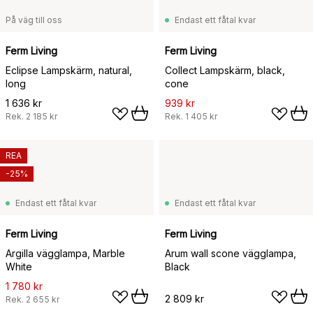
På väg till oss
Endast ett fåtal kvar
Ferm Living
Ferm Living
Eclipse Lampskärm, natural,
Collect Lampskärm, black,
long
cone
1 636 kr
939 kr
Rek.
2 185 kr
Rek.
1 405 kr
REA
-25%
Endast ett fåtal kvar
Endast ett fåtal kvar
Ferm Living
Ferm Living
Argilla vägglampa, Marble
Arum wall scone vägglampa,
White
Black
1 780 kr
2 809 kr
Rek.
2 655 kr