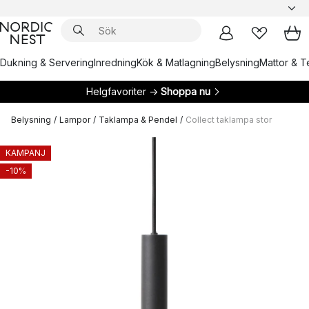
Dukning & Servering
Inredning
Kök & Matlagning
Belysning
Mattor & Te
Helgfavoriter →
Shoppa nu
Belysning
/
Lampor
/
Taklampa & Pendel
/
Collect taklampa stor
KAMPANJ
-10%