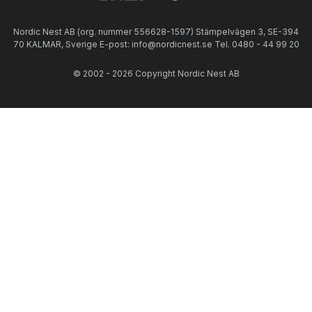
Nordic Nest AB (org. nummer 556628-1597) Stämpelvägen 3, SE-394
70 KALMAR, Sverige E-post: info@nordicnest.se Tel. 0480 - 44 99 20
© 2002 - 2026 Copyright Nordic Nest AB