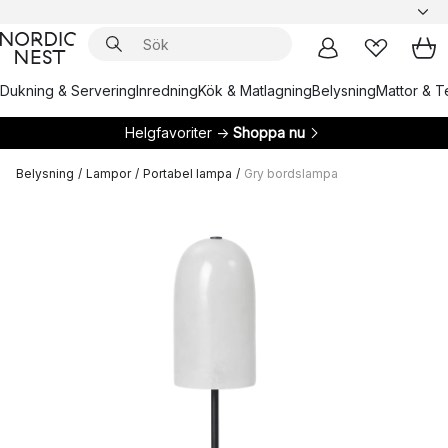
Dukning & Servering
Inredning
Kök & Matlagning
Belysning
Mattor & Te
Helgfavoriter →
Shoppa nu
Belysning
/
Lampor
/
Portabel lampa
/
Gry bordslampa