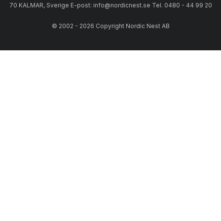
70 KALMAR, Sverige E-post: info@nordicnest.se Tel. 0480 - 44 99 20
© 2002 - 2026 Copyright Nordic Nest AB