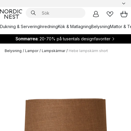
Dukning & Servering
Inredning
Kök & Matlagning
Belysning
Mattor & Te
Sommarrea:
20-70% på tusentals designfavoriter
Belysning
/
Lampor
/
Lampskärmar
/
Hebe lampskärm short