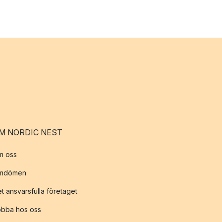
M NORDIC NEST
m oss
mdömen
t ansvarsfulla företaget
obba hos oss