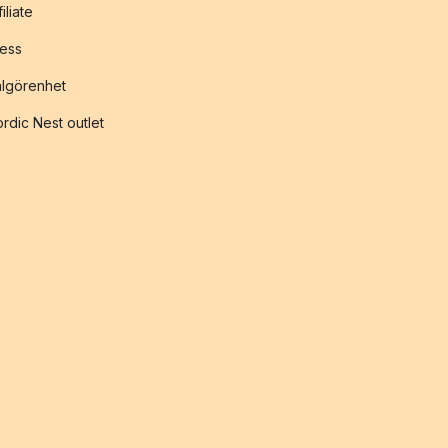
filiate
ess
lgörenhet
rdic Nest outlet