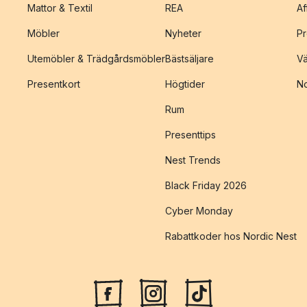
Mattor & Textil
REA
Af
Möbler
Nyheter
Pr
Utemöbler & Trädgårdsmöbler
Bästsäljare
Vä
Presentkort
Högtider
No
Rum
Presenttips
Nest Trends
Black Friday 2026
Cyber Monday
Rabattkoder hos Nordic Nest