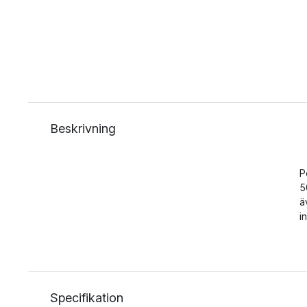
Beskrivning
P
5
ä
i
Specifikation