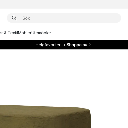
r & Textil
Möbler
Utemöbler
Helgfavoriter →
Shoppa nu