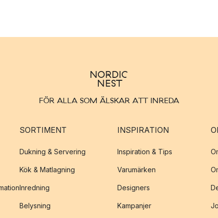
FÖR ALLA SOM ÄLSKAR ATT INREDA
SORTIMENT
INSPIRATION
O
Dukning & Servering
Inspiration & Tips
O
Kök & Matlagning
Varumärken
O
amation
Inredning
Designers
De
Belysning
Kampanjer
J