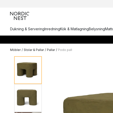
Dukning & Servering
Inredning
Kök & Matlagning
Belysning
Matto
Möbler
/
Stolar & Pallar
/
Pallar
/
Podo pall