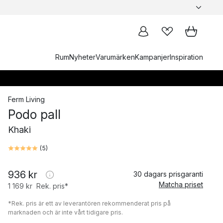
Rum
Nyheter
Varumärken
Kampanjer
Inspiration
Ferm Living
Podo pall
Khaki
(
5
)
936 kr
30 dagars prisgaranti
Matcha priset
1 169 kr
Rek. pris*
*Rek. pris är ett av leverantören rekommenderat pris på
marknaden och är inte vårt tidigare pris.