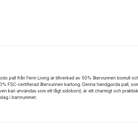
odo pall från Ferm Living är tillverkad av 50% återvunnen bomull oc
0% FSC-certifierad återvunnen kartong. Denna handgjorda pall, so
ven kan användas som ett lågt sidobord, är ett charmigt och praktisk
nslag i barnrummet.