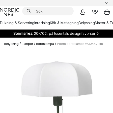
Dukning & Servering
Inredning
Kök & Matlagning
Belysning
Mattor & Te
Sommarrea:
20-70% på tusentals designfavoriter
Belysning
/
Lampor
/
Bordslampa
/
Poem bordslampa Ø30x42 cm