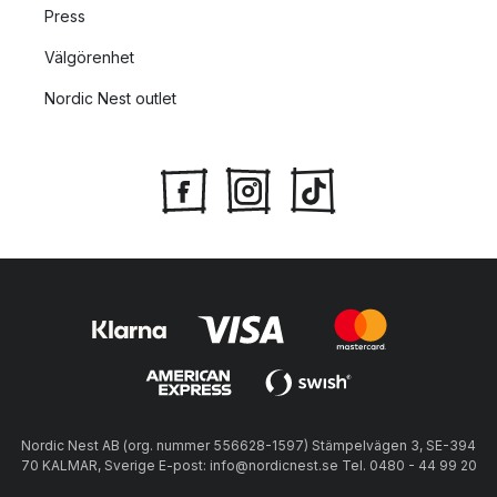
Press
Välgörenhet
Nordic Nest outlet
Nordic Nest AB (org. nummer 556628-1597) Stämpelvägen 3, SE-394
70 KALMAR, Sverige E-post: info@nordicnest.se Tel. 0480 - 44 99 20