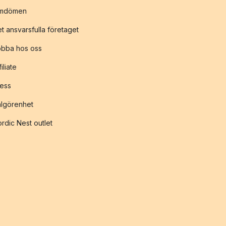
mdömen
t ansvarsfulla företaget
obba hos oss
filiate
ess
lgörenhet
rdic Nest outlet