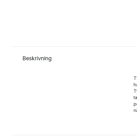
Beskrivning
T
h
T
t
p
n