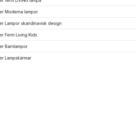
ler ferm LIVING lampa
ler Moderna lampor
ler Lampor skandinavisk design
ler Ferm Living Kids
ler Barnlampor
ler Lampskärmar