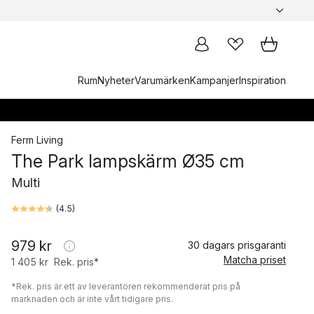
Rum
Nyheter
Varumärken
Kampanjer
Inspiration
Ferm Living
The Park lampskärm Ø35 cm
Multi
(
4.5
)
979 kr
30 dagars prisgaranti
Matcha priset
1 405 kr
Rek. pris*
*Rek. pris är ett av leverantören rekommenderat pris på
marknaden och är inte vårt tidigare pris.