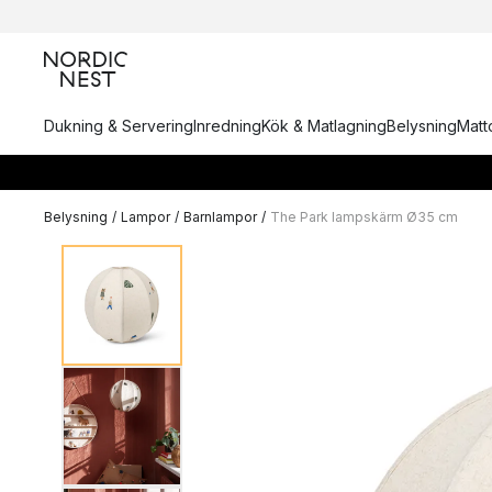
Dukning & Servering
Inredning
Kök & Matlagning
Belysning
Matto
Belysning
/
Lampor
/
Barnlampor
/
The Park lampskärm Ø35 cm