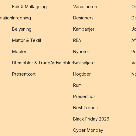
Kök & Matlagning
Varumärken
O
amation
Inredning
Designers
De
Belysning
Kampanjer
J
Mattor & Textil
REA
Af
Möbler
Nyheter
Pr
Utemöbler & Trädgårdsmöbler
Bästsäljare
Vä
Presentkort
Högtider
No
Rum
Presenttips
Nest Trends
Black Friday 2026
Cyber Monday