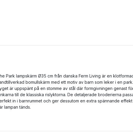
he Park lampskärm Ø35 cm från danska Ferm Living är en klotforma
andtillverkad bomullskärm med ett motiv av barn som leker i en park
yget är uppspänt på en stomme av stål där formgivningen genast fö
ankarna till de klassiska rislyktorna. De detaljerade broderierna pass
erfekt in i barnrummet och ger dessutom en extra spännande effekt
är lampan tänds.