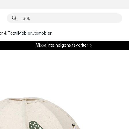
r & Textil
Möbler
Utemöbler
Missa inte helgens favoriter