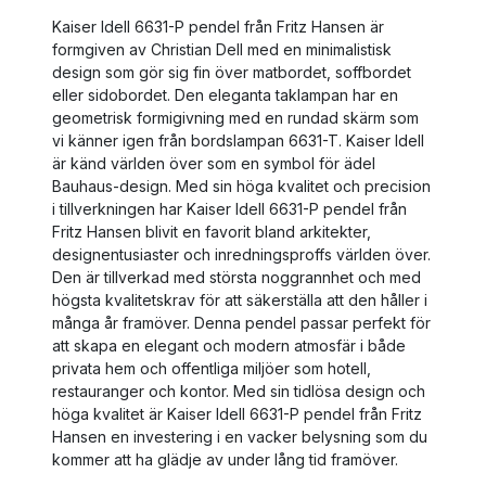
Kaiser Idell 6631-P pendel från Fritz Hansen är
formgiven av Christian Dell med en minimalistisk
design som gör sig fin över matbordet, soffbordet
eller sidobordet. Den eleganta taklampan har en
geometrisk formigivning med en rundad skärm som
vi känner igen från bordslampan 6631-T. Kaiser Idell
är känd världen över som en symbol för ädel
Bauhaus-design. Med sin höga kvalitet och precision
i tillverkningen har Kaiser Idell 6631-P pendel från
Fritz Hansen blivit en favorit bland arkitekter,
designentusiaster och inredningsproffs världen över.
Den är tillverkad med största noggrannhet och med
högsta kvalitetskrav för att säkerställa att den håller i
många år framöver. Denna pendel passar perfekt för
att skapa en elegant och modern atmosfär i både
privata hem och offentliga miljöer som hotell,
restauranger och kontor. Med sin tidlösa design och
höga kvalitet är Kaiser Idell 6631-P pendel från Fritz
Hansen en investering i en vacker belysning som du
kommer att ha glädje av under lång tid framöver.