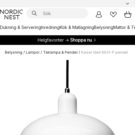
Dukning & Servering
Inredning
Kök & Matlagning
Belysning
Mattor & Te
Helgfavoriter →
Shoppa nu
Belysning
/
Lampor
/
Taklampa & Pendel
/
Kaiser Idell 6631-P pendel