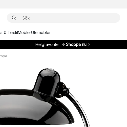
r & Textil
Möbler
Utemöbler
Helgfavoriter →
Shoppa nu
lampa