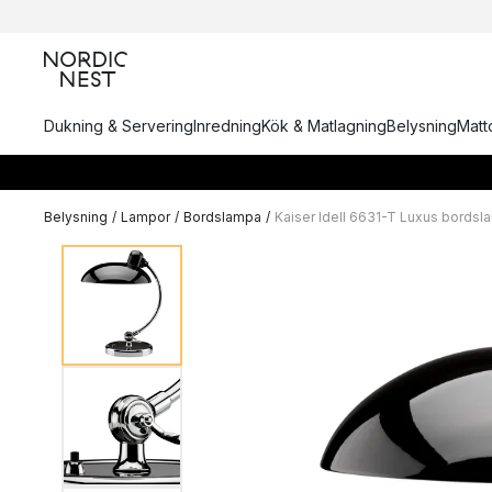
Dukning & Servering
Inredning
Kök & Matlagning
Belysning
Matto
Belysning
/
Lampor
/
Bordslampa
/
Kaiser Idell 6631-T Luxus bords