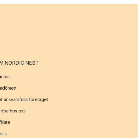
M NORDIC NEST
m oss
mdömen
t ansvarsfulla företaget
obba hos oss
filiate
ess