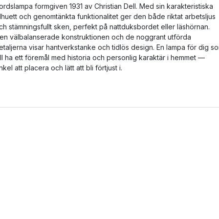
ordslampa formgiven 1931 av Christian Dell. Med sin karakteristiska
ilhuett och genomtänkta funktionalitet ger den både riktat arbetsljus
ch stämningsfullt sken, perfekt på nattduksbordet eller läshörnan.
en välbalanserade konstruktionen och de noggrant utförda
etaljerna visar hantverkstanke och tidlös design. En lampa för dig s
ill ha ett föremål med historia och personlig karaktär i hemmet —
nkel att placera och lätt att bli förtjust i.