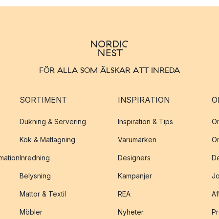
FÖR ALLA SOM ÄLSKAR ATT INREDA
SORTIMENT
INSPIRATION
O
Dukning & Servering
Inspiration & Tips
O
Kök & Matlagning
Varumärken
O
amation
Inredning
Designers
De
Belysning
Kampanjer
J
Mattor & Textil
REA
Af
Möbler
Nyheter
Pr