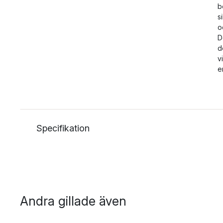
b
s
o
D
d
v
e
Specifikation
Andra gillade även