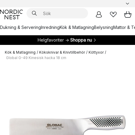
Dukning & Servering
Inredning
Kök & Matlagning
Belysning
Mattor & Te
Helgfavoriter →
Shoppa nu
Kök & Matlagning
/
Köksknivar & Knivtillbehör
/
Köttyxor
/
Global G-49 Kinesisk hacka 18 cm