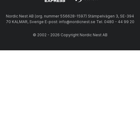
Nordic Nest AB (org. nummer 556628-1597) Stämpelvägen 3, SE-394
70 KALMAR, Sverige E-post: info@nordicnest.se Tel. 0480 - 44 99 20
© 2002 - 2026 Copyright Nordic Nest AB