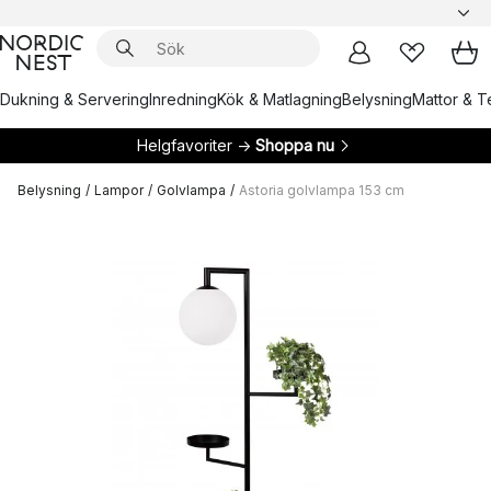
Dukning & Servering
Inredning
Kök & Matlagning
Belysning
Mattor & Te
Helgfavoriter →
Shoppa nu
Belysning
/
Lampor
/
Golvlampa
/
Astoria golvlampa 153 cm