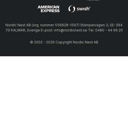
Nordic Nest AB (org. nummer 556628-1597) Stämpelvägen 3, SE-394
70 KALMAR, Sverige E-post: info@nordicnest.se Tel. 0480 - 44 99 20
© 2002 - 2026 Copyright Nordic Nest AB