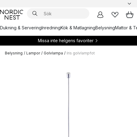
Dukning & Servering
Inredning
Kök & Matlagning
Belysning
Mattor & Te
Missa inte helgens favoriter
Belysning
/
Lampor
/
Golvlampa
/
Iris golvlampfot