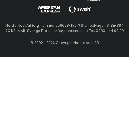
Nordic Nest AB (org. nummer 556628-1597) Stämpelvägen 3, SE-394
70 KALMAR, Sverige E-post: info@nordicnest.se Tel. 0480 - 44 99 20
© 2002 - 2026 Copyright Nordic Nest AB