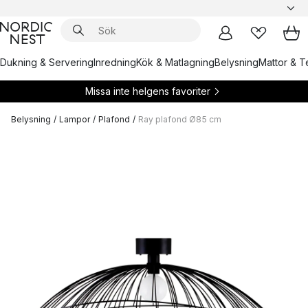
Dukning & Servering
Inredning
Kök & Matlagning
Belysning
Mattor & Te
Missa inte helgens favoriter
Belysning
/
Lampor
/
Plafond
/
Ray plafond Ø85 cm