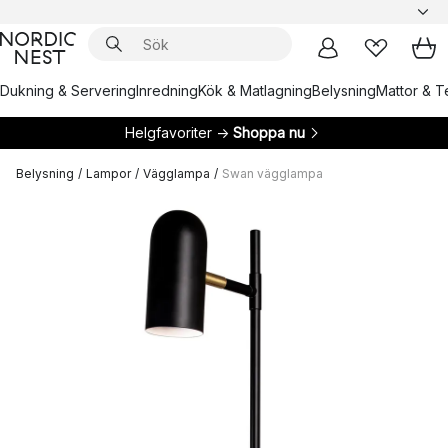
Dukning & Servering
Inredning
Kök & Matlagning
Belysning
Mattor & Te
Helgfavoriter →
Shoppa nu
Belysning
/
Lampor
/
Vägglampa
/
Swan vägglampa