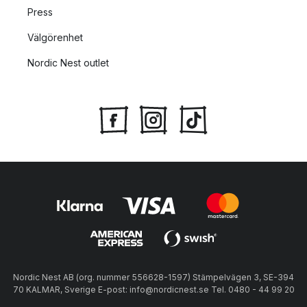
Press
Välgörenhet
Nordic Nest outlet
Nordic Nest AB (org. nummer 556628-1597) Stämpelvägen 3, SE-394
70 KALMAR, Sverige E-post: info@nordicnest.se Tel. 0480 - 44 99 20