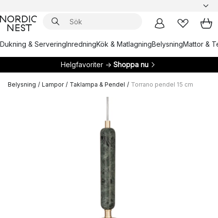
Dukning & Servering
Inredning
Kök & Matlagning
Belysning
Mattor & Te
Helgfavoriter →
Shoppa nu
Belysning
/
Lampor
/
Taklampa & Pendel
/
Torrano pendel 15 cm