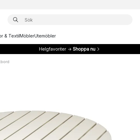
r & Textil
Möbler
Utemöbler
Helgfavoriter →
Shoppa nu
tbord