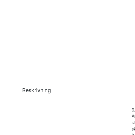
Beskrivning
9
A
s
s