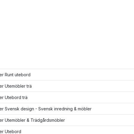
ler Runt utebord
ler Utemöbler trä
ler Utebord trä
ler Svensk design - Svensk inredning & möbler
ler Utemöbler & Trädgårdsmöbler
ler Utebord