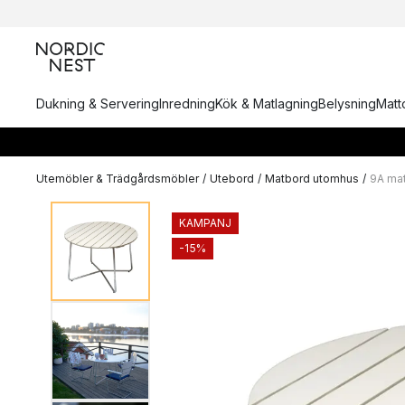
Dukning & Servering
Inredning
Kök & Matlagning
Belysning
Matto
Utemöbler & Trädgårdsmöbler
/
Utebord
/
Matbord utomhus
/
9A ma
KAMPANJ
-15%