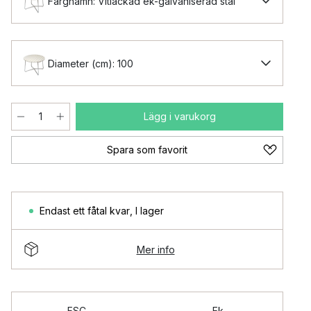
Färgnamn: Vitlackad ek-galvaniserad stål
Diameter (cm): 100
Lägg i varukorg
Spara som favorit
Endast ett fåtal kvar
,
I lager
Mer info
FSC
Ek