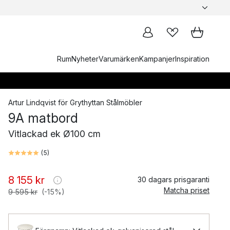
Rum
Nyheter
Varumärken
Kampanjer
Inspiration
Artur Lindqvist
för
Grythyttan Stålmöbler
9A matbord
Vitlackad ek Ø100 cm
(
5
)
8 155 kr
30 dagars prisgaranti
Matcha priset
9 595 kr
(-15%)