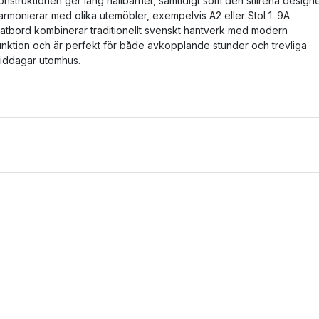
onstruktionen ger lång hållbarhet, samtidigt som den stilrena design
armonierar med olika utemöbler, exempelvis A2 eller Stol 1. 9A
atbord kombinerar traditionellt svenskt hantverk med modern
unktion och är perfekt för både avkopplande stunder och trevliga
iddagar utomhus.