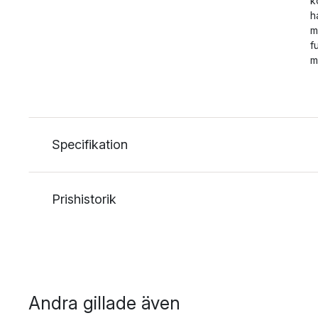
k
h
m
f
m
Specifikation
Prishistorik
Andra gillade även