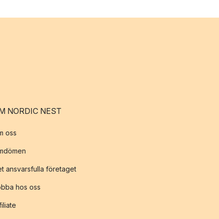
M NORDIC NEST
m oss
mdömen
t ansvarsfulla företaget
obba hos oss
filiate