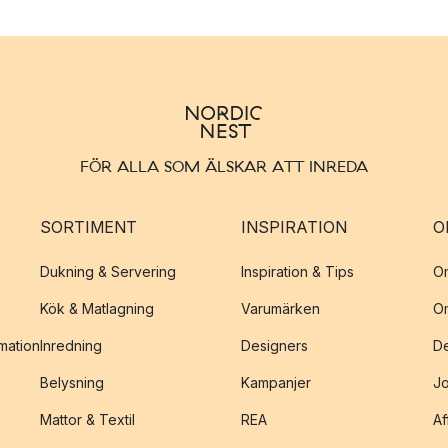
FÖR ALLA SOM ÄLSKAR ATT INREDA
SORTIMENT
INSPIRATION
O
Dukning & Servering
Inspiration & Tips
O
Kök & Matlagning
Varumärken
O
amation
Inredning
Designers
De
Belysning
Kampanjer
J
Mattor & Textil
REA
Af