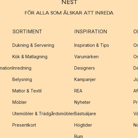
FÖR ALLA SOM ÄLSKAR ATT INREDA
SORTIMENT
INSPIRATION
O
Dukning & Servering
Inspiration & Tips
O
Kök & Matlagning
Varumärken
O
amation
Inredning
Designers
De
Belysning
Kampanjer
J
Mattor & Textil
REA
Af
Möbler
Nyheter
Pr
Utemöbler & Trädgårdsmöbler
Bästsäljare
Vä
Presentkort
Högtider
No
Rum