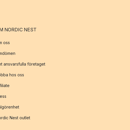
M NORDIC NEST
m oss
mdömen
t ansvarsfulla företaget
obba hos oss
filiate
ess
lgörenhet
rdic Nest outlet