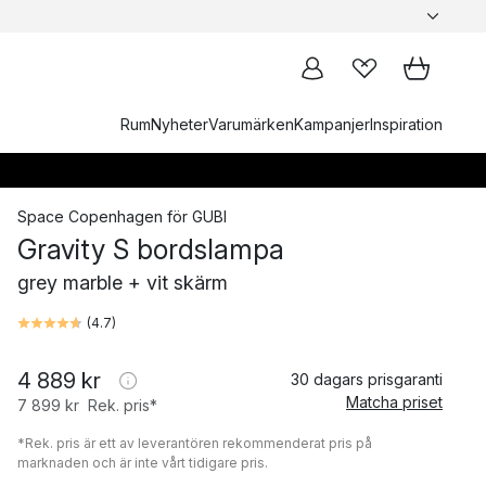
Rum
Nyheter
Varumärken
Kampanjer
Inspiration
Space Copenhagen
för
GUBI
Gravity S bordslampa
grey marble + vit skärm
(
4.7
)
4 889 kr
30 dagars prisgaranti
Matcha priset
7 899 kr
Rek. pris*
*Rek. pris är ett av leverantören rekommenderat pris på
marknaden och är inte vårt tidigare pris.