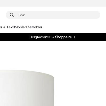
r & Textil
Möbler
Utemöbler
Helgfavoriter →
Shoppa nu