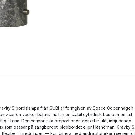
ravity S bordslampa från GUBI är formgiven av Space Copenhagen
ch visar en vacker balans mellan en stabil cylindrisk bas och en lätt,
uftig skärm. Den harmoniska proportionen ger ett mjukt, inbjudande
jus som passar på sängbordet, sidobordet eller i läshörnan. Gravity S
r flexibel i inredningen — kombinera med andra storlekar i serien fö