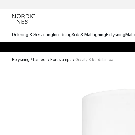
Dukning & Servering
Inredning
Kök & Matlagning
Belysning
Matto
Belysning
/
Lampor
/
Bordslampa
/
Gravity S bordslampa