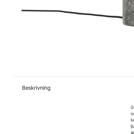
Beskrivning
G
o
l
l
ä