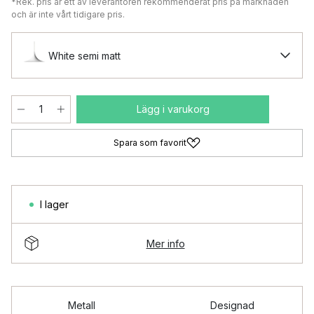
*Rek. pris är ett av leverantören rekommenderat pris på marknaden
och är inte vårt tidigare pris.
White semi matt
Lägg i varukorg
Spara som favorit
I lager
Mer info
Metall
Designad