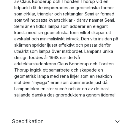
av Claus Bonderup och Thorsten Thorup vid en
tidpunkt då de inspirerades av geometriska former
som cirklar, trianglar och rektanglar. Semi är formad
som två hopsatta kvartscirklar - därav namnet Semi.
Semi är en tidlös lampa som adderar en elegant
känsla med sin geometriska form vilket skapar ett
avskalat och minimalistiskt intryck. Den vita insidan på
skärmen sprider ljuset effektivt och passar därför
utmärkt som lampa över matbordet. Lampans unika
design föddes år 1968 när de två
arkitekturstudenterna Claus Bonderup och Torsten
Thorup ingick ett samarbete och skapade en
geometrisk lampa med rena linjer som en reaktion
mot den "mysiga" eran som dominerade just då.
Lampan blev en stor succé och är en av de bäst
säljande danska designprodukterna genom tiderna!
Specifikation