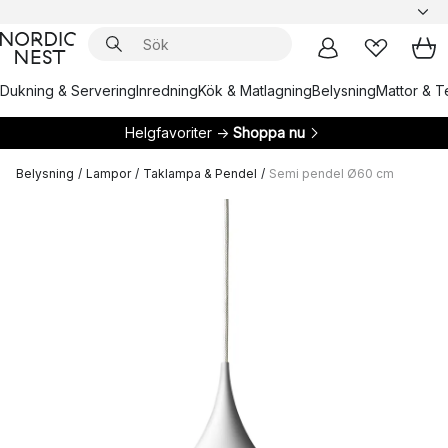
Dukning & Servering
Inredning
Kök & Matlagning
Belysning
Mattor & Te
Helgfavoriter →
Shoppa nu
Belysning
/
Lampor
/
Taklampa & Pendel
/
Semi pendel Ø60 cm