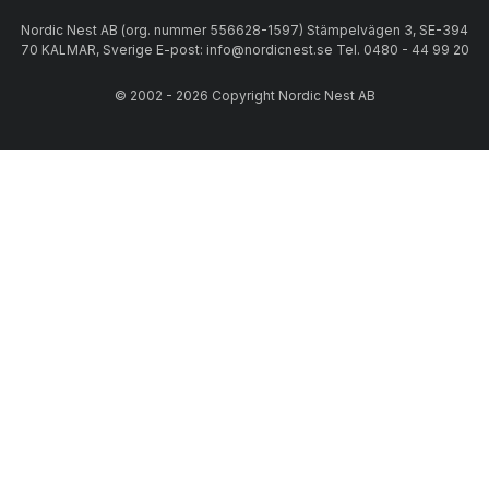
Nordic Nest AB (org. nummer 556628-1597) Stämpelvägen 3, SE-394
70 KALMAR, Sverige E-post: info@nordicnest.se Tel. 0480 - 44 99 20
© 2002 - 2026 Copyright Nordic Nest AB