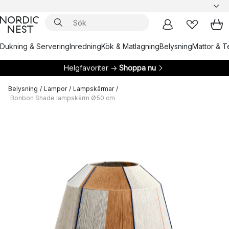
Dukning & Servering
Inredning
Kök & Matlagning
Belysning
Mattor & Te
Helgfavoriter →
Shoppa nu
Belysning
/
Lampor
/
Lampskärmar
/
Bonbon Shade lampskärm Ø50 cm