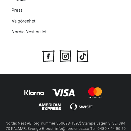
Press
Välgörenhet
Nordic Nest outlet
Nordic Nest AB (org. nummer 556628-1597) Stämpelvägen 3, SE-394
70 KALMAR, Sverige E-post: info@nordicnest.se Tel. 0480 - 44 99 20