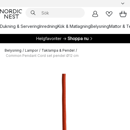
Dukning & Servering
Inredning
Kök & Matlagning
Belysning
Mattor & Te
Helgfavoriter →
Shoppa nu
Belysning
/
Lampor
/
Taklampa & Pendel
/
Common Pendant Cord set pendel Ø12 cm