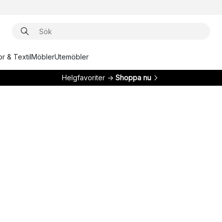
r & Textil
Möbler
Utemöbler
Helgfavoriter →
Shoppa nu