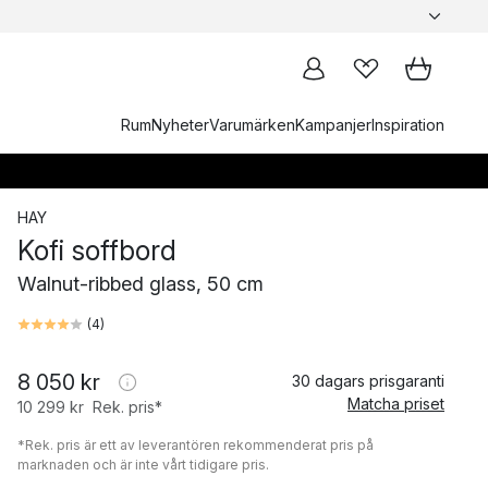
Rum
Nyheter
Varumärken
Kampanjer
Inspiration
HAY
Kofi soffbord
Walnut-ribbed glass, 50 cm
(
4
)
8 050 kr
30 dagars prisgaranti
Matcha priset
10 299 kr
Rek. pris*
*Rek. pris är ett av leverantören rekommenderat pris på
marknaden och är inte vårt tidigare pris.