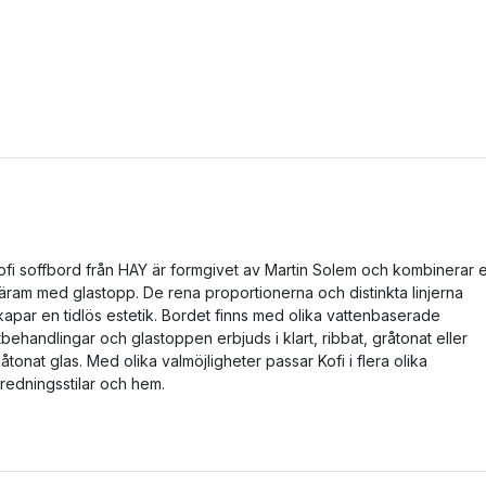
ofi soffbord från HAY är formgivet av Martin Solem och kombinerar 
räram med glastopp. De rena proportionerna och distinkta linjerna
kapar en tidlös estetik. Bordet finns med olika vattenbaserade
tbehandlingar och glastoppen erbjuds i klart, ribbat, gråtonat eller
låtonat glas. Med olika valmöjligheter passar Kofi i flera olika
nredningsstilar och hem.