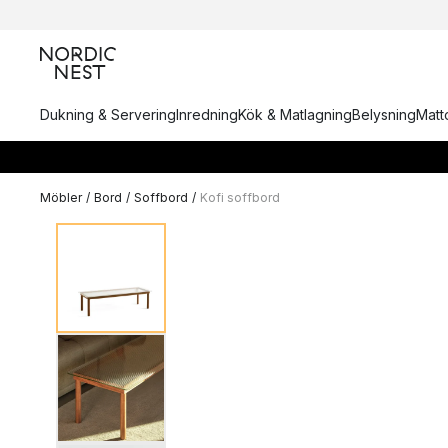
Dukning & Servering
Inredning
Kök & Matlagning
Belysning
Matto
Möbler
/
Bord
/
Soffbord
/
Kofi soffbord