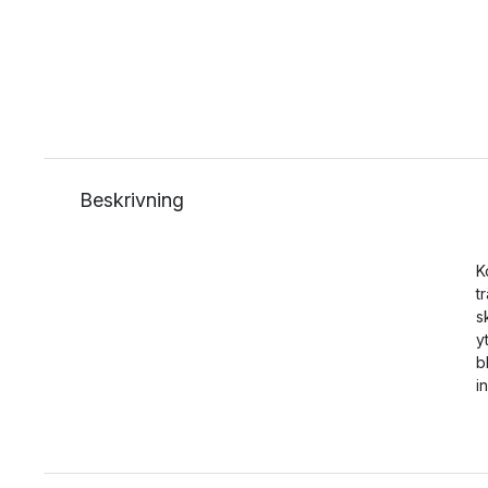
Beskrivning
K
t
s
y
b
i