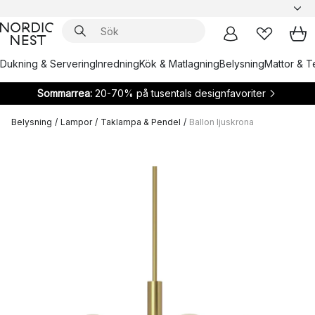
Dukning & Servering
Inredning
Kök & Matlagning
Belysning
Mattor & Te
Sommarrea:
20-70% på tusentals designfavoriter
Belysning
/
Lampor
/
Taklampa & Pendel
/
Ballon ljuskrona