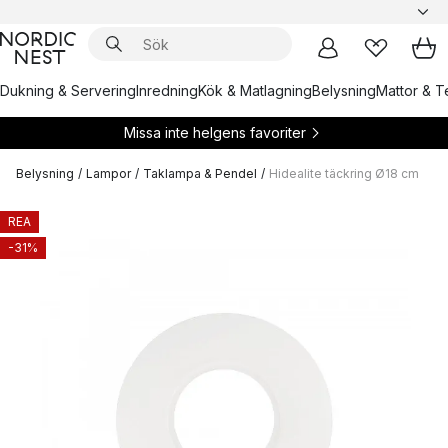
Dukning & Servering
Inredning
Kök & Matlagning
Belysning
Mattor & Te
Missa inte helgens favoriter
Belysning
/
Lampor
/
Taklampa & Pendel
/
Hidealite täckring Ø18 cm
REA
-31%