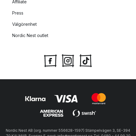
Affiliate
Press
Välgörenhet
Nordic Nest outlet
Nordic Nest AB (org. nummer 556628-1597) Stämpelvägen 3, SE-394
70 KALMAR, Sverige E-post: info@nordicnest.se Tel. 0480 - 44 99 20