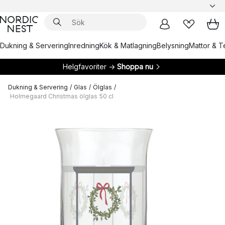
Dukning & Servering
Inredning
Kök & Matlagning
Belysning
Mattor & Te
Helgfavoriter →
Shoppa nu
Dukning & Servering
/
Glas
/
Ölglas
/
Holmegaard Christmas ölglas 50 cl