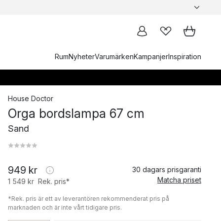
Rum
Nyheter
Varumärken
Kampanjer
Inspiration
House Doctor
Orga bordslampa 67 cm
Sand
949 kr
30 dagars prisgaranti
Matcha priset
1 549 kr
Rek. pris*
*Rek. pris är ett av leverantören rekommenderat pris på
marknaden och är inte vårt tidigare pris.