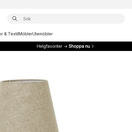
r & Textil
Möbler
Utemöbler
Helgfavoriter →
Shoppa nu