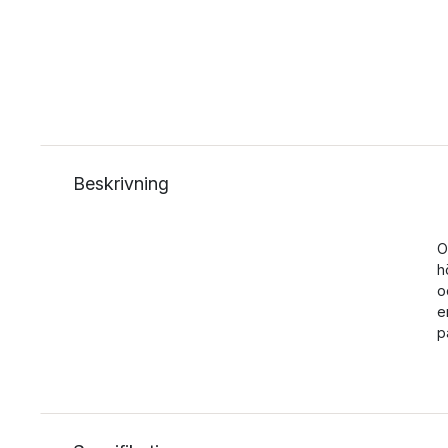
Beskrivning
O
h
o
e
p