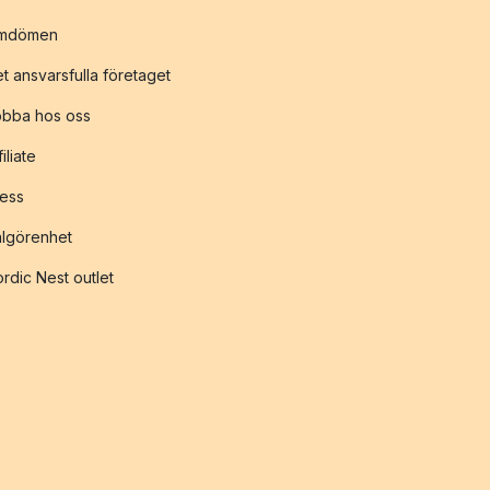
mdömen
t ansvarsfulla företaget
obba hos oss
filiate
ess
lgörenhet
rdic Nest outlet