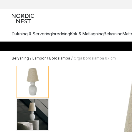
Dukning & Servering
Inredning
Kök & Matlagning
Belysning
Matto
Belysning
/
Lampor
/
Bordslampa
/
Orga bordslampa 67 cm