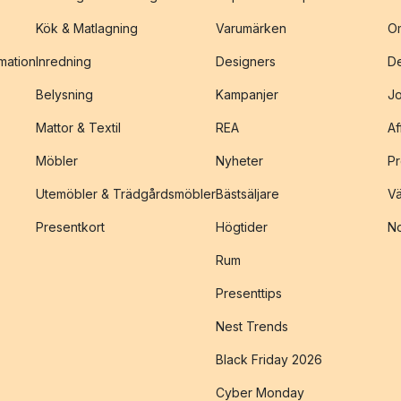
Kök & Matlagning
Varumärken
O
amation
Inredning
Designers
De
Belysning
Kampanjer
J
Mattor & Textil
REA
Af
Möbler
Nyheter
Pr
Utemöbler & Trädgårdsmöbler
Bästsäljare
Vä
Presentkort
Högtider
No
Rum
Presenttips
Nest Trends
Black Friday 2026
Cyber Monday