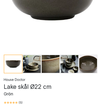
House Doctor
Lake skål Ø22 cm
Grön
(
5
)