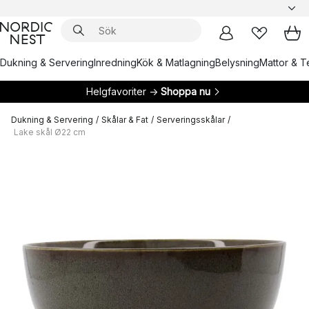
Dukning & Servering
Inredning
Kök & Matlagning
Belysning
Mattor & Te
Helgfavoriter →
Shoppa nu
Dukning & Servering
/
Skålar & Fat
/
Serveringsskålar
/
Lake skål Ø22 cm