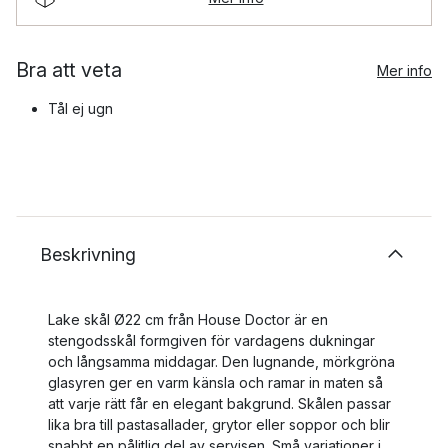
Bra att veta
Mer info
Tål ej ugn
Beskrivning
Lake skål Ø22 cm från House Doctor är en
stengodsskål formgiven för vardagens dukningar
och långsamma middagar. Den lugnande, mörkgröna
glasyren ger en varm känsla och ramar in maten så
att varje rätt får en elegant bakgrund. Skålen passar
lika bra till pastasallader, grytor eller soppor och blir
snabbt en pålitlig del av servisen. Små variationer i