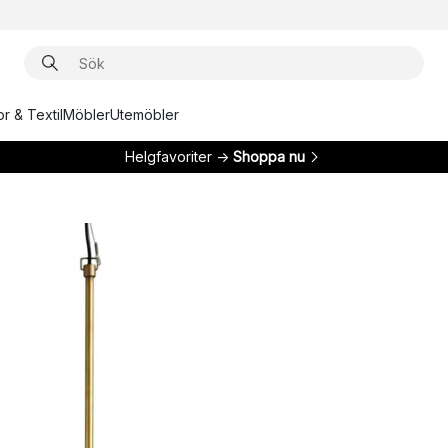
r & Textil
Möbler
Utemöbler
Helgfavoriter →
Shoppa nu