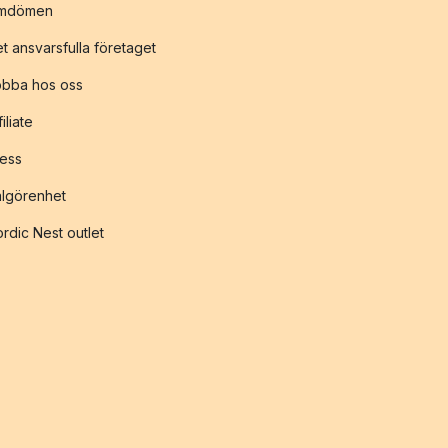
mdömen
t ansvarsfulla företaget
obba hos oss
filiate
ess
lgörenhet
rdic Nest outlet