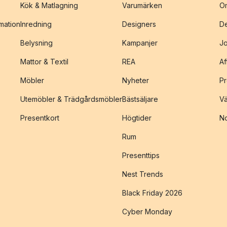
Kök & Matlagning
Varumärken
O
amation
Inredning
Designers
De
Belysning
Kampanjer
J
Mattor & Textil
REA
Af
Möbler
Nyheter
Pr
Utemöbler & Trädgårdsmöbler
Bästsäljare
Vä
Presentkort
Högtider
No
Rum
Presenttips
Nest Trends
Black Friday 2026
Cyber Monday