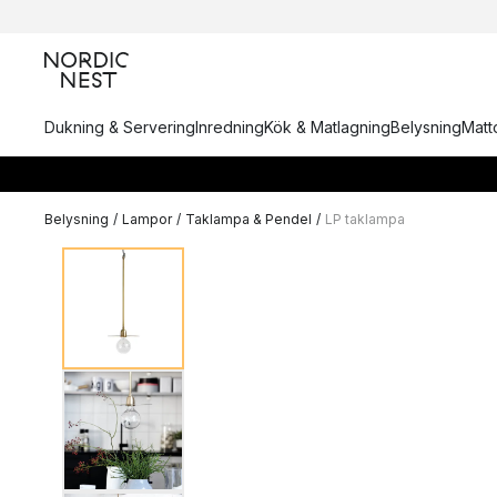
Dukning & Servering
Inredning
Kök & Matlagning
Belysning
Matto
Belysning
/
Lampor
/
Taklampa & Pendel
/
LP taklampa