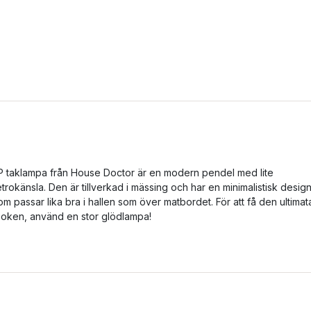
P taklampa från House Doctor är en modern pendel med lite
etrokänsla. Den är tillverkad i mässing och har en minimalistisk desig
om passar lika bra i hallen som över matbordet. För att få den ultimat
ooken, använd en stor glödlampa!