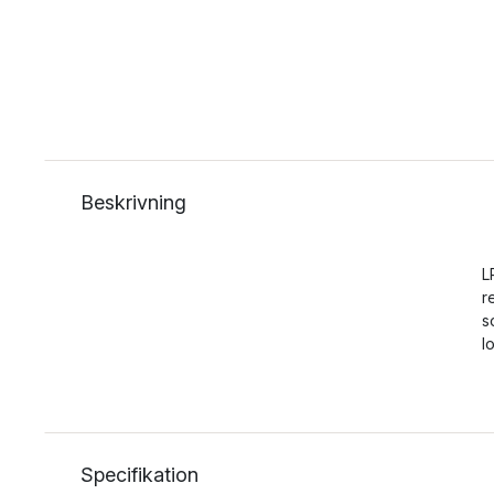
Beskrivning
L
r
s
l
Specifikation