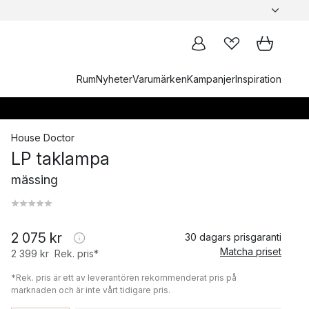
Rum
Nyheter
Varumärken
Kampanjer
Inspiration
House Doctor
LP taklampa
mässing
2 075 kr
30 dagars prisgaranti
Matcha priset
2 399 kr
Rek. pris*
*Rek. pris är ett av leverantören rekommenderat pris på
marknaden och är inte vårt tidigare pris.