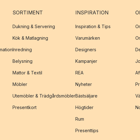
SORTIMENT
INSPIRATION
O
Dukning & Servering
Inspiration & Tips
O
Kök & Matlagning
Varumärken
O
amation
Inredning
Designers
De
Belysning
Kampanjer
J
Mattor & Textil
REA
Af
Möbler
Nyheter
Pr
Utemöbler & Trädgårdsmöbler
Bästsäljare
Vä
Presentkort
Högtider
No
Rum
Presenttips