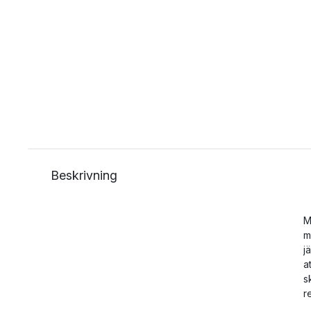
Beskrivning
M
m
j
a
s
r