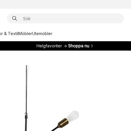
r & Textil
Möbler
Utemöbler
Helgfavoriter →
Shoppa nu