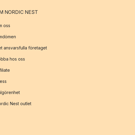
M NORDIC NEST
m oss
mdömen
t ansvarsfulla företaget
obba hos oss
filiate
ess
lgörenhet
rdic Nest outlet