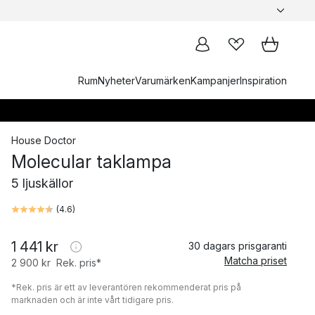
Rum
Nyheter
Varumärken
Kampanjer
Inspiration
House Doctor
Molecular taklampa
5 ljuskällor
(
4.6
)
1 441 kr
30 dagars prisgaranti
Matcha priset
2 900 kr
Rek. pris*
*Rek. pris är ett av leverantören rekommenderat pris på
marknaden och är inte vårt tidigare pris.