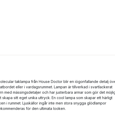
olecular taklampa från House Doctor blir en iögonfallande detalj öv
atbordet eller i vardagsrummet. Lampan är tillverkad i svartlackerat
ärn med mässingsdetaljer och har justerbara armar som gör det möjli
tt skapa sitt eget unika uttryck. En cool lampa som skapar ett härligt
ken i rummet. Ljuskällor ingår inte men stora snygga glödlampor
ekommenderas för den ultimata looken.