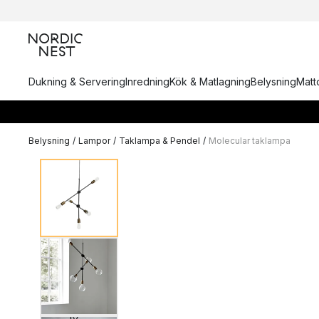
Dukning & Servering
Inredning
Kök & Matlagning
Belysning
Matto
Belysning
/
Lampor
/
Taklampa & Pendel
/
Molecular taklampa