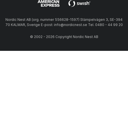
Nordic Nest AB (org. nummer 556628-1597) Stämpelvägen 3, SE-394
70 KALMAR, Sverige E-post: info@nordicnest.se Tel. 0480 - 44 99 20
© 2002 - 2026 Copyright Nordic Nest AB