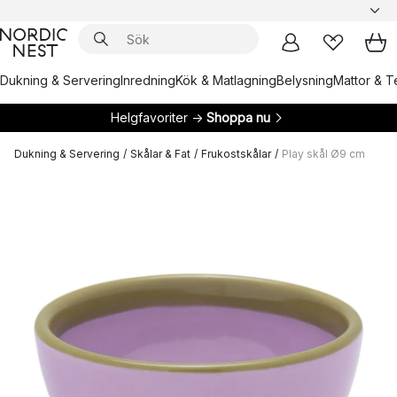
Dukning & Servering
Inredning
Kök & Matlagning
Belysning
Mattor & Te
Helgfavoriter →
Shoppa nu
Dukning & Servering
/
Skålar & Fat
/
Frukostskålar
/
Play skål Ø9 cm