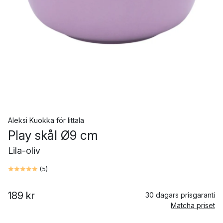
Aleksi Kuokka
för
Iittala
Play skål Ø9 cm
Lila-oliv
(
5
)
189 kr
30 dagars prisgaranti
Matcha priset