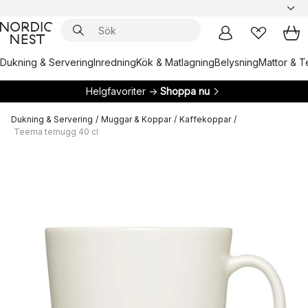
Dukning & Servering
Inredning
Kök & Matlagning
Belysning
Mattor & Te
Helgfavoriter →
Shoppa nu
Dukning & Servering
/
Muggar & Koppar
/
Kaffekoppar
/
Teema temugg 40 cl