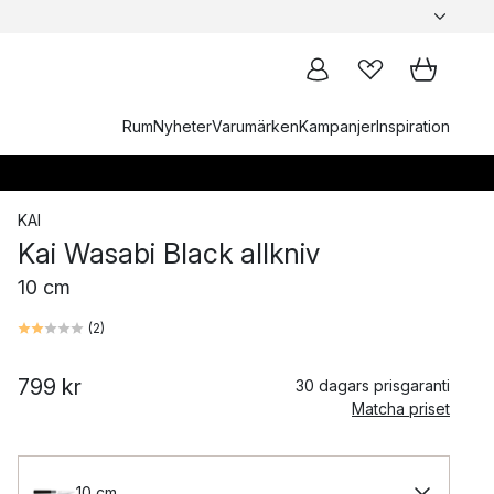
Rum
Nyheter
Varumärken
Kampanjer
Inspiration
KAI
Kai Wasabi Black allkniv
10 cm
(
2
)
799 kr
30 dagars prisgaranti
Matcha priset
10 cm