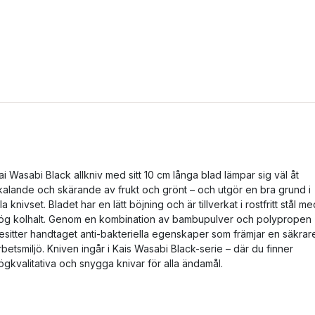
ai Wasabi Black allkniv med sitt 10 cm långa blad lämpar sig väl åt
kalande och skärande av frukt och grönt – och utgör en bra grund i
lla knivset. Bladet har en lätt böjning och är tillverkat i rostfritt stål m
ög kolhalt. Genom en kombination av bambupulver och polypropen
esitter handtaget anti-bakteriella egenskaper som främjar en säkrar
rbetsmiljö. Kniven ingår i Kais Wasabi Black-serie – där du finner
ögkvalitativa och snygga knivar för alla ändamål.