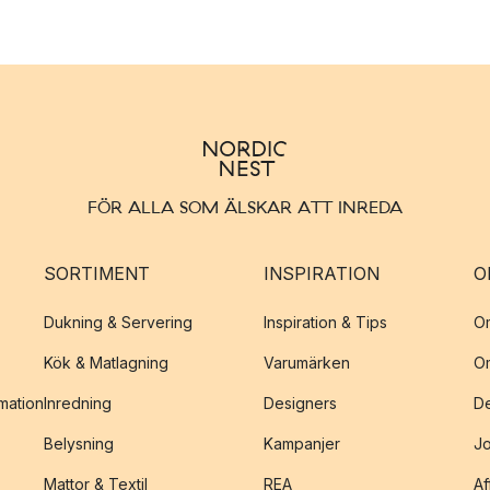
FÖR ALLA SOM ÄLSKAR ATT INREDA
SORTIMENT
INSPIRATION
O
Dukning & Servering
Inspiration & Tips
O
Kök & Matlagning
Varumärken
O
amation
Inredning
Designers
De
Belysning
Kampanjer
J
Mattor & Textil
REA
Af