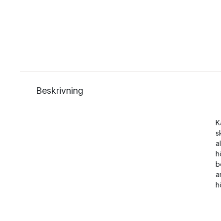
Beskrivning
K
s
a
h
b
a
h