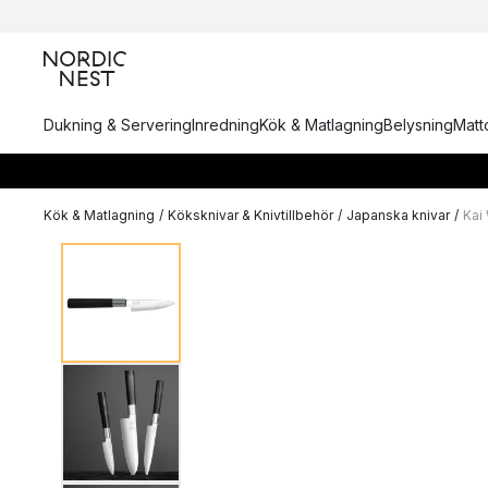
Dukning & Servering
Inredning
Kök & Matlagning
Belysning
Matto
Kök & Matlagning
/
Köksknivar & Knivtillbehör
/
Japanska knivar
/
Kai