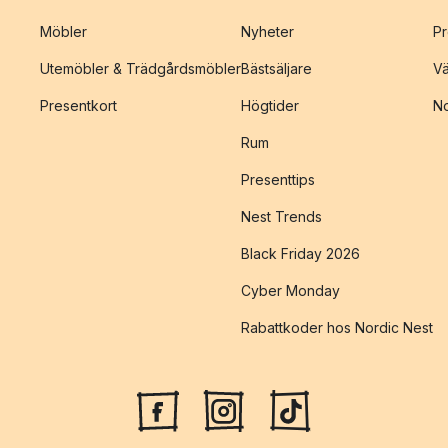
Möbler
Nyheter
Pr
Utemöbler & Trädgårdsmöbler
Bästsäljare
Vä
Presentkort
Högtider
No
Rum
Presenttips
Nest Trends
Black Friday 2026
Cyber Monday
Rabattkoder hos Nordic Nest