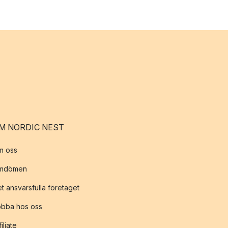
M NORDIC NEST
m oss
mdömen
t ansvarsfulla företaget
obba hos oss
filiate