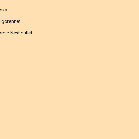
ess
lgörenhet
rdic Nest outlet