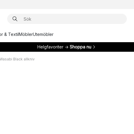
r & Textil
Möbler
Utemöbler
Helgfavoriter →
Shoppa nu
 Wasabi Black allkniv