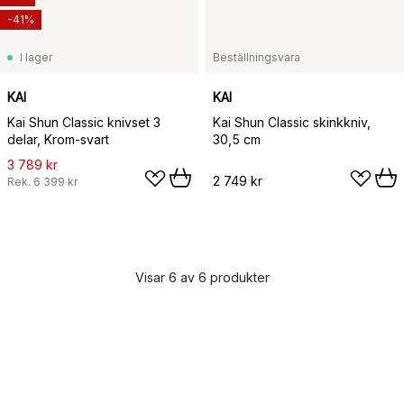
-41%
I lager
Beställningsvara
KAI
KAI
Kai Shun Classic knivset 3
Kai Shun Classic skinkkniv,
delar, Krom-svart
30,5 cm
3 789 kr
2 749 kr
Rek.
6 399 kr
Visar 6 av 6 produkter