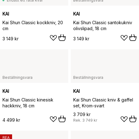
Endast ett fåtal kvar
Beställningsvara
KAI
KAI
Kai Shun Classic kockkniv, 20
Kai Shun Classic santokukniv
cm
olivslipad, 18 cm
3 149 kr
3 149 kr
Beställningsvara
Beställningsvara
KAI
KAI
Kai Shun Classic kinesisk
Kai Shun Classic kniv & gaffel
hackkniv, 18 cm
set, Krom-svart
3 709 kr
4 499 kr
Rek.
3 749 kr
REA