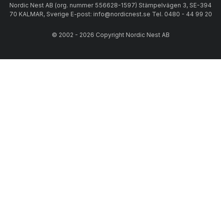
Nordic Nest AB (org. nummer 556628-1597) Stämpelvägen 3, SE-394
70 KALMAR, Sverige E-post: info@nordicnest.se Tel. 0480 - 44 99 20
© 2002 - 2026 Copyright Nordic Nest AB