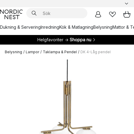
Dukning & Servering
Inredning
Kök & Matlagning
Belysning
Mattor & Te
Helgfavoriter →
Shoppa nu
Belysning
/
Lampor
/
Taklampa & Pendel
/
DK 4-Låg pendel