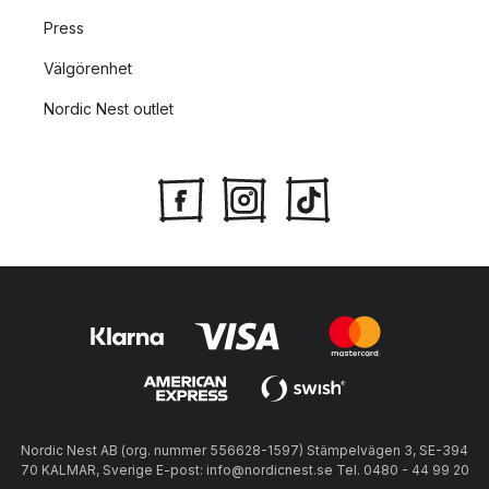
Press
Välgörenhet
Nordic Nest outlet
Nordic Nest AB (org. nummer 556628-1597) Stämpelvägen 3, SE-394
70 KALMAR, Sverige E-post: info@nordicnest.se Tel. 0480 - 44 99 20