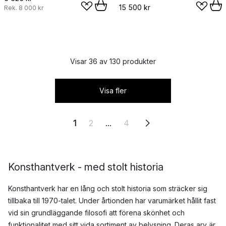
15 500 kr
Rek.
8 000 kr
Visar 36 av 130 produkter
Visa fler
1
2
...
4
Konsthantverk - med stolt historia
Konsthantverk har en lång och stolt historia som sträcker sig
tillbaka till 1970-talet. Under årtionden har varumärket hållit fast
vid sin grundläggande filosofi att förena skönhet och
funktionalitet med sitt vida sortiment av
belysning
. Deras arv är