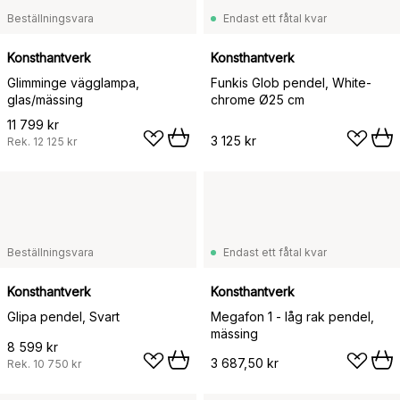
Beställningsvara
Endast ett fåtal kvar
Konsthantverk
Konsthantverk
Glimminge vägglampa,
Funkis Glob pendel, White-
glas/mässing
chrome Ø25 cm
11 799 kr
3 125 kr
Rek.
12 125 kr
Beställningsvara
Endast ett fåtal kvar
Konsthantverk
Konsthantverk
Glipa pendel, Svart
Megafon 1 - låg rak pendel,
mässing
8 599 kr
3 687,50 kr
Rek.
10 750 kr