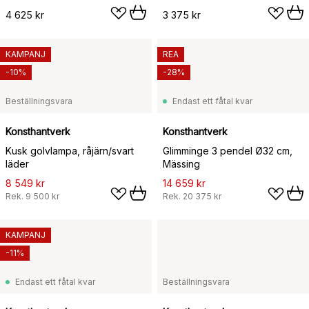
4 625 kr
3 375 kr
KAMPANJ
REA
-10%
-28%
Beställningsvara
Endast ett fåtal kvar
Konsthantverk
Konsthantverk
Kusk golvlampa, råjärn/svart
Glimminge 3 pendel Ø32 cm,
läder
Mässing
8 549 kr
14 659 kr
Rek.
9 500 kr
Rek.
20 375 kr
KAMPANJ
-11%
Endast ett fåtal kvar
Beställningsvara