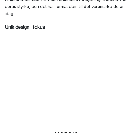
deras styrka, och det har format dem till det varumärke de är
idag.
Unik design i fokus
Konsthantverk tror på att skapa produkter som sticker ut och
berör. Deras designfilosofi är enkel men kraftfull: varje produkt
ska vara en konstnärlig prestation och samtidigt förbättra din
vardag. De strävar alltid efter att överraska och inspirera
genom sina
bordslampor
,
golvlampor
,
plafonder
,
taklampor
och pendlar
.
Exceptionell hantverksskicklighet
Varje produkt från Konsthantverk är ett exempel på
hantverksskicklighet. Deras skickliga hantverkare använder
högkvalitativa material och traditionella tekniker för att skapa
produkter av oöverträffad kvalitet och hållbarhet. Varje
produkt är en hyllning till konsten att skapa för hand.