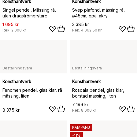
Konsthantverk
Konsthantverk
Singel pendel, Mässing rå,
Svep plafond, mässing rå,
utan dragströmbrytare
ø45cm, opal akryl
1 695 kr
3 385 kr
Rek.
2 000 kr
Rek.
4 062,50 kr
Beställningsvara
Beställningsvara
Konsthantverk
Konsthantverk
Fenomen pendel, glas klar, rå
Rosdala pendel, glas klar,
mässing, liten
borstad mässing, liten
7 199 kr
8 375 kr
Rek.
8 000 kr
KAMPANJ
-11%