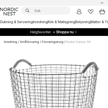
Dukning & Servering
Inredning
Kök & Matlagning
Belysning
Mattor & Te
Helgfavoriter →
Shoppa nu
Inredning
/
Småförvaring
/
Förvaringskorg
/
Korbo Classic 50