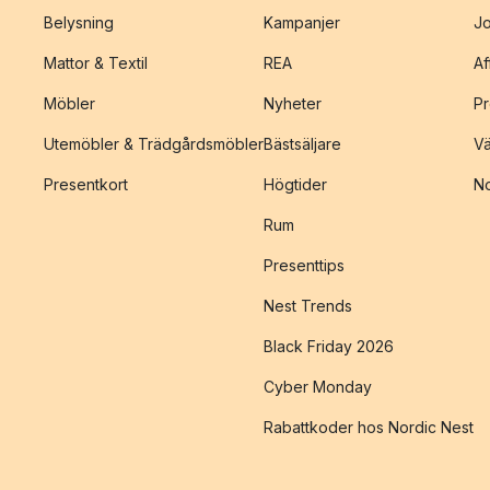
Belysning
Kampanjer
J
Mattor & Textil
REA
Af
Möbler
Nyheter
Pr
Utemöbler & Trädgårdsmöbler
Bästsäljare
Vä
Presentkort
Högtider
No
Rum
Presenttips
Nest Trends
Black Friday 2026
Cyber Monday
Rabattkoder hos Nordic Nest