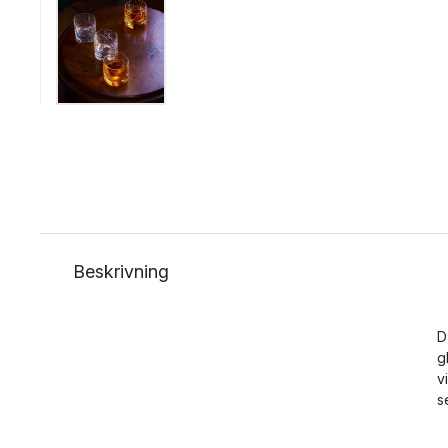
Beskrivning
D
g
v
s