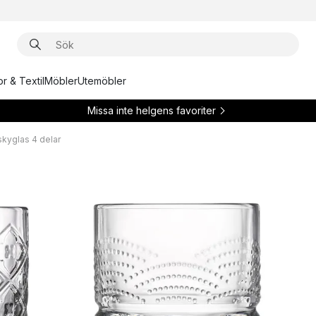
r & Textil
Möbler
Utemöbler
Missa inte helgens favoriter
kyglas 4 delar