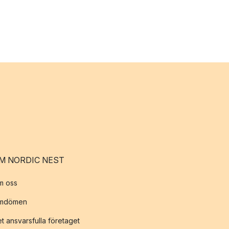
M NORDIC NEST
m oss
mdömen
t ansvarsfulla företaget