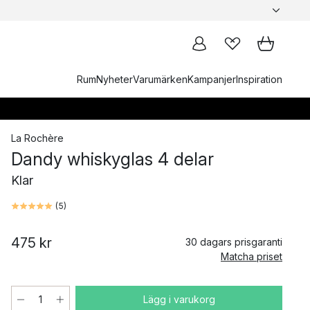
Rum
Nyheter
Varumärken
Kampanjer
Inspiration
La Rochère
Dandy whiskyglas 4 delar
Klar
(
5
)
475 kr
30 dagars prisgaranti
Matcha priset
Lägg i varukorg