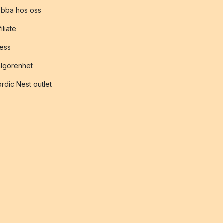
obba hos oss
filiate
ess
lgörenhet
rdic Nest outlet