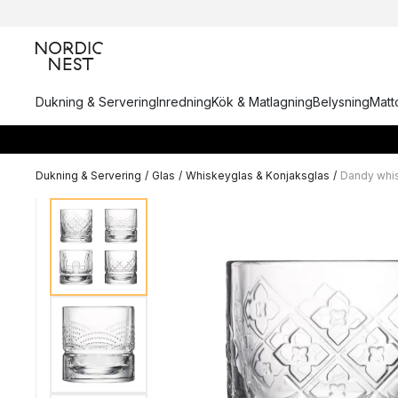
Dukning & Servering
Inredning
Kök & Matlagning
Belysning
Matto
Dukning & Servering
/
Glas
/
Whiskeyglas & Konjaksglas
/
Dandy whis