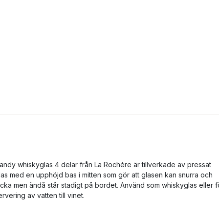
andy whiskyglas 4 delar från La Rochére är tillverkade av pressat
las med en upphöjd bas i mitten som gör att glasen kan snurra och
icka men ändå står stadigt på bordet. Använd som whiskyglas eller f
ervering av vatten till vinet.